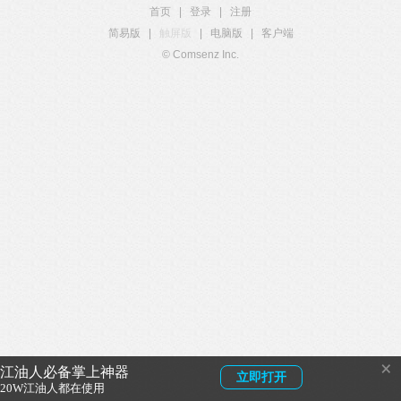
首页
|
登录
|
注册
简易版
|
触屏版
|
电脑版
|
客户端
© Comsenz Inc.
×
江油人必备掌上神器
立即打开
20W江油人都在使用