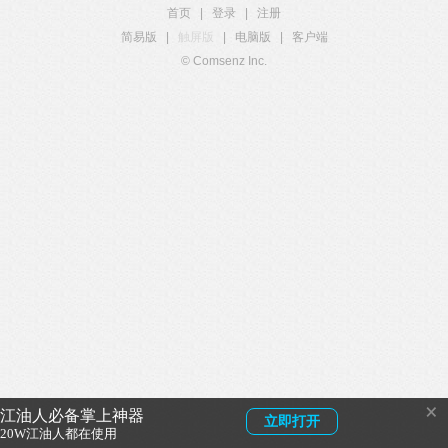
首页
|
登录
|
注册
简易版
|
触屏版
|
电脑版
|
客户端
© Comsenz Inc.
×
江油人必备掌上神器
立即打开
20W江油人都在使用