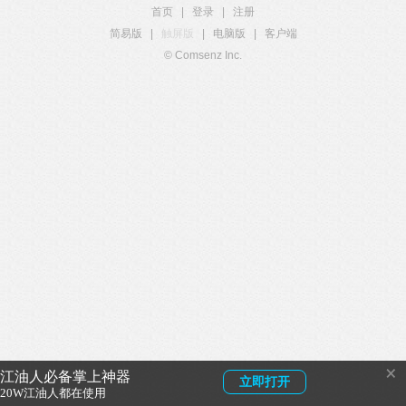
首页
|
登录
|
注册
简易版
|
触屏版
|
电脑版
|
客户端
© Comsenz Inc.
×
江油人必备掌上神器
立即打开
20W江油人都在使用