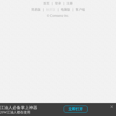
首页
|
登录
|
注册
简易版
|
触屏版
|
电脑版
|
客户端
© Comsenz Inc.
×
江油人必备掌上神器
立即打开
20W江油人都在使用