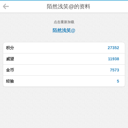
陌然浅笑@的资料
点击重新加载
陌然浅笑@
积分
27352
威望
11938
金币
7573
经验
5