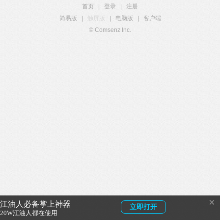
首页
|
登录
|
注册
简易版
|
触屏版
|
电脑版
|
客户端
© Comsenz Inc.
×
江油人必备掌上神器
立即打开
20W江油人都在使用