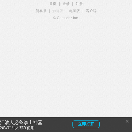
首页
|
登录
|
注册
简易版
|
触屏版
|
电脑版
|
客户端
© Comsenz Inc.
×
江油人必备掌上神器
立即打开
20W江油人都在使用