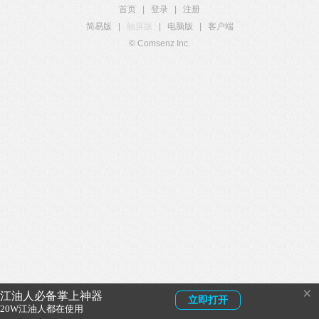
首页
|
登录
|
注册
简易版
|
触屏版
|
电脑版
|
客户端
© Comsenz Inc.
×
江油人必备掌上神器
立即打开
20W江油人都在使用