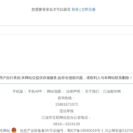
您需要登录后才可以留言
登录
|
立即注册
自行承担;本网站仅提供存储服务;如存在侵权问题，请权利人与本网站联系删除！举报电
手机版
|
手机APP
|
网站地图
|
法律声明
|
关于我们
|
江油都市网
咨询热线：
15881671072
违法举报
江油市互联网信息办公室电话：
0816—3224139
性网站
信息产业部备案/许可证编号：蜀ICP备19040016号-1
川公网安备510700