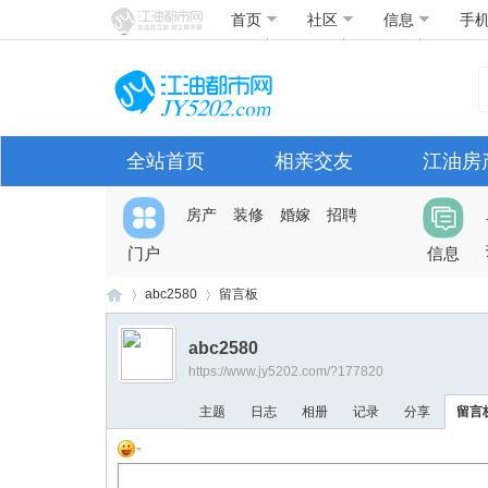
首页
社区
信息
手
全站首页
相亲交友
江油房
房产
装修
婚嫁
招聘
门户
信息
abc2580
留言板
abc2580
https://www.jy5202.com/?177820
江
›
›
主题
日志
相册
记录
分享
留言