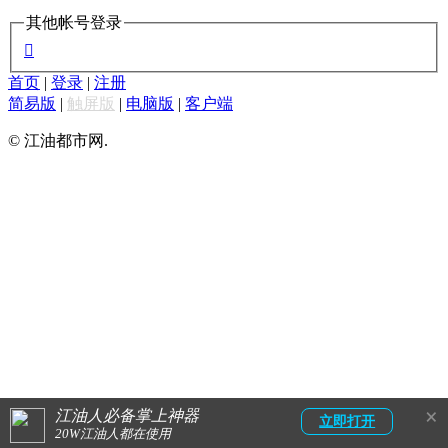
其他帐号登录

首页
|
登录
|
注册
简易版
|
触屏版
|
电脑版
|
客户端
© 江油都市网.
×
江油人必备掌上神器
立即打开
20W江油人都在使用