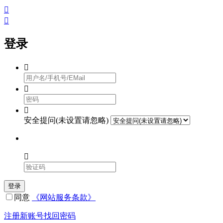


登录



安全提问(未设置请忽略)

登录
同意
《网站服务条款》
注册新账号
找回密码