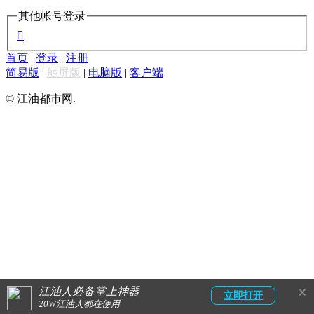
其他帐号登录

首页
|
登录
|
注册
简易版
|
触屏版
|
电脑版
|
客户端
© 江油都市网.
×
江油人必备掌上神器
立即打开
20W江油人都在使用