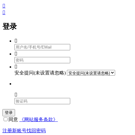


登录



安全提问(未设置请忽略)

登录
同意
《网站服务条款》
注册新账号
找回密码