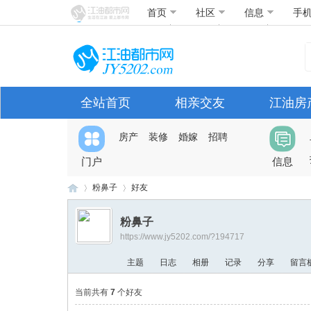
首页
社区
信息
手
全站首页
相亲交友
江油房
房产
装修
婚嫁
招聘
门户
信息
粉鼻子
好友
粉鼻子
https://www.jy5202.com/?194717
江
›
›
主题
日志
相册
记录
分享
留言
当前共有
7
个好友