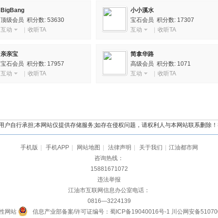
BigBang
小小溪水
顶级会员 积分数: 53630
宝石会员 积分数: 17307
互动
|
收听TA
互动
|
收听TA
亲亲宝
简拿华路
宝石会员 积分数: 17957
高级会员 积分数: 1071
互动
|
收听TA
互动
|
收听TA
自行承担;本网站仅提供存储服务;如存在侵权问题，请权利人与本网站联系删除！举报电
手机版
|
手机APP
|
网站地图
|
法律声明
|
关于我们
|
江油都市网
咨询热线：
15881671072
违法举报
江油市互联网信息办公室电话：
0816—3224139
性网站
信息产业部备案/许可证编号：蜀ICP备19040016号-1
川公网安备510700