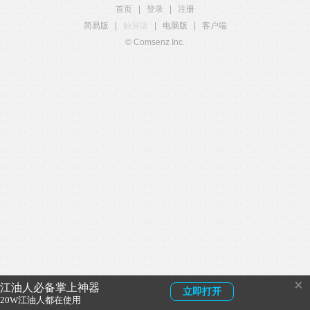
首页
|
登录
|
注册
简易版
|
触屏版
|
电脑版
|
客户端
© Comsenz Inc.
×
江油人必备掌上神器
立即打开
20W江油人都在使用