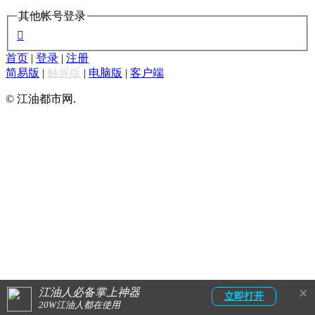
其他帐号登录

首页
|
登录
|
注册
简易版
|
触屏版
|
电脑版
|
客户端
© 江油都市网.
×
江油人必备掌上神器
立即打开
20W江油人都在使用