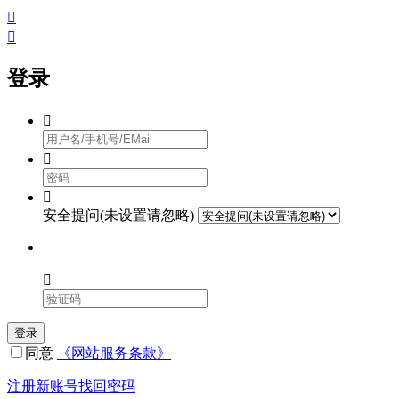


登录



安全提问(未设置请忽略)

登录
同意
《网站服务条款》
注册新账号
找回密码