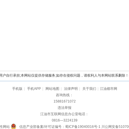
自行承担;本网站仅提供存储服务;如存在侵权问题，请权利人与本网站联系删除！举报电
手机版
|
手机APP
|
网站地图
|
法律声明
|
关于我们
|
江油都市网
咨询热线：
15881671072
违法举报
江油市互联网信息办公室电话：
0816—3224139
性网站
信息产业部备案/许可证编号：蜀ICP备19040016号-1
川公网安备510700