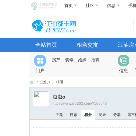
首页
社区
信息
手
全站首页
相亲交友
江油房
房产
装修
婚嫁
招聘
门户
信息
虫虫o
相册
虫虫o
https://www.jy5202.com/?166643
江
›
›
主题
日志
相册
记录
分享
留言