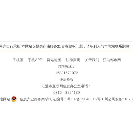
自行承担;本网站仅提供存储服务;如存在侵权问题，请权利人与本网站联系删除！举报电
手机版
|
手机APP
|
网站地图
|
法律声明
|
关于我们
|
江油都市网
咨询热线：
15881671072
违法举报
江油市互联网信息办公室电话：
0816—3224139
性网站
信息产业部备案/许可证编号：蜀ICP备19040016号-1
川公网安备510700