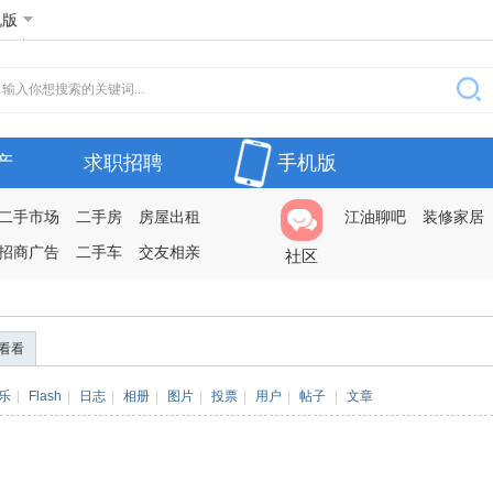
机版
产
求职招聘
手机版
二手市场
二手房
房屋出租
江油聊吧
装修家居
招商广告
二手车
交友相亲
社区
看看
乐
|
Flash
|
日志
|
相册
|
图片
|
投票
|
用户
|
帖子
|
文章