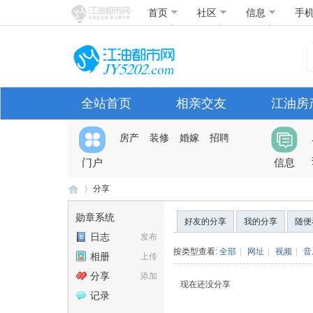
首页
社区
信息
手
全站首页
相亲交友
江油房
房产
装修
婚嫁
招聘
门户
信息
分享
勋章系统
好友的分享
我的分享
随便
日志
发布
江
›
按类型查看:
全部
|
网址
|
视频
|
音
相册
上传
分享
添加
现在还没分享
记录