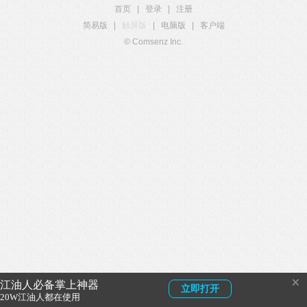
首页
|
登录
|
注册
简易版
|
触屏版
|
电脑版
|
客户端
© Comsenz Inc.
×
江油人必备掌上神器
立即打开
20W江油人都在使用