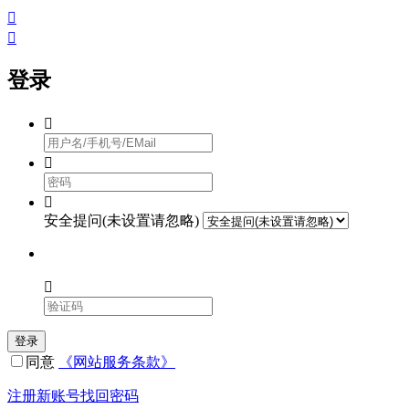


登录



安全提问(未设置请忽略)

登录
同意
《网站服务条款》
注册新账号
找回密码