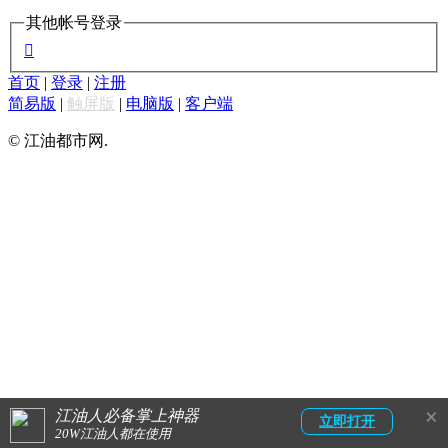
其他帐号登录

首页
|
登录
|
注册
简易版
|
触屏版
|
电脑版
|
客户端
© 江油都市网.
×
江油人必备掌上神器
立即打开
20W江油人都在使用