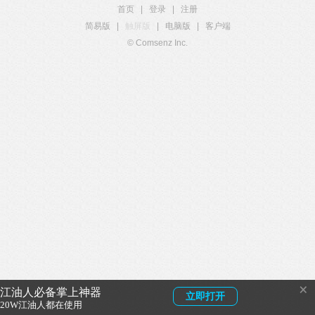
首页
|
登录
|
注册
简易版
|
触屏版
|
电脑版
|
客户端
© Comsenz Inc.
×
江油人必备掌上神器
立即打开
20W江油人都在使用