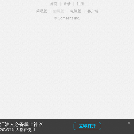
首页
|
登录
|
注册
简易版
|
触屏版
|
电脑版
|
客户端
© Comsenz Inc.
×
江油人必备掌上神器
立即打开
20W江油人都在使用