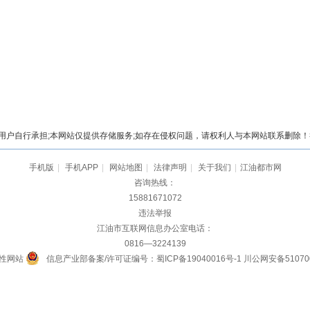
自行承担;本网站仅提供存储服务;如存在侵权问题，请权利人与本网站联系删除！举报电
手机版
|
手机APP
|
网站地图
|
法律声明
|
关于我们
|
江油都市网
咨询热线：
15881671072
违法举报
江油市互联网信息办公室电话：
0816—3224139
性网站
信息产业部备案/许可证编号：蜀ICP备19040016号-1
川公网安备510700