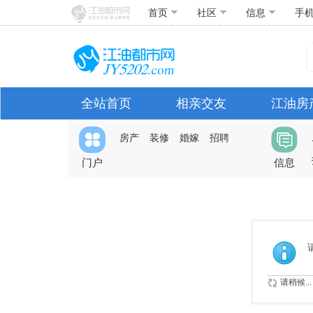
首页
社区
信息
手
全站首页
相亲交友
江油房
房产
装修
婚嫁
招聘
门户
信息
请稍候...