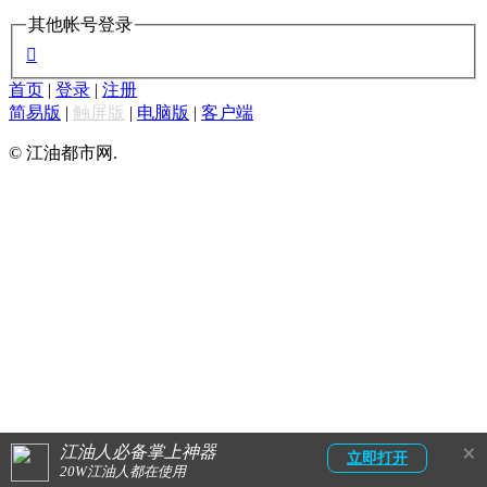
其他帐号登录

首页
|
登录
|
注册
简易版
|
触屏版
|
电脑版
|
客户端
© 江油都市网.
×
江油人必备掌上神器
立即打开
20W江油人都在使用