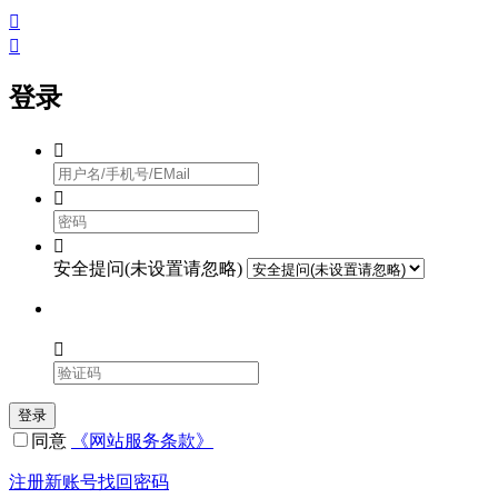


登录



安全提问(未设置请忽略)

登录
同意
《网站服务条款》
注册新账号
找回密码