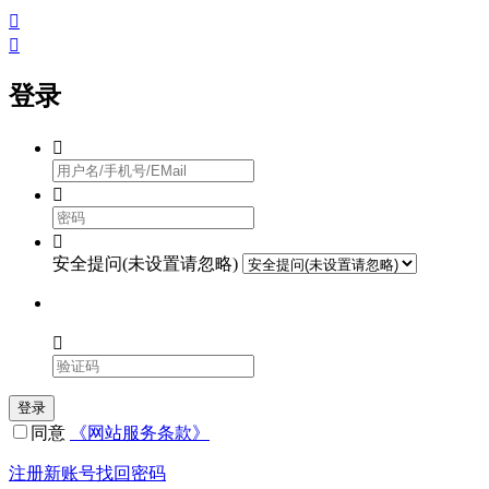


登录



安全提问(未设置请忽略)

登录
同意
《网站服务条款》
注册新账号
找回密码