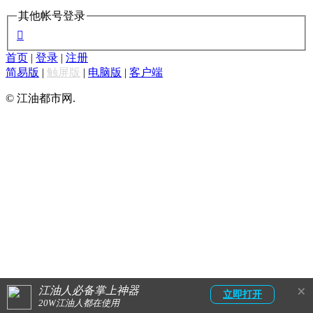
其他帐号登录

首页
|
登录
|
注册
简易版
|
触屏版
|
电脑版
|
客户端
© 江油都市网.
×
江油人必备掌上神器
立即打开
20W江油人都在使用