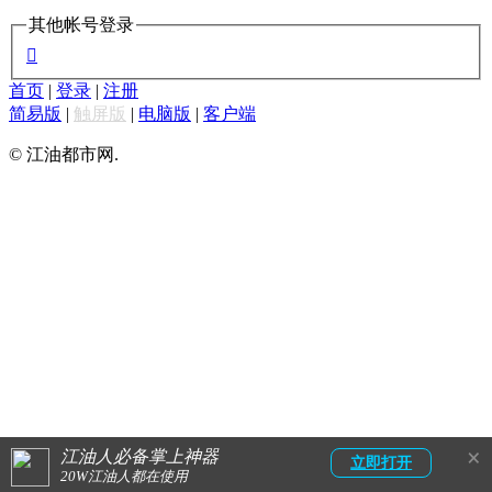
其他帐号登录

首页
|
登录
|
注册
简易版
|
触屏版
|
电脑版
|
客户端
© 江油都市网.
×
江油人必备掌上神器
立即打开
20W江油人都在使用