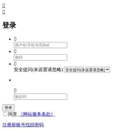


登录



安全提问(未设置请忽略)

登录
同意
《网站服务条款》
注册新账号
找回密码